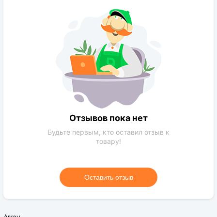
Расстояние посадки:
4-5 м
Требования к поливу:
Умеренное
Солнечный свет:
солнечная сторона
Цвет растения:
Зеленый
Требования к грунту:
обычная почва,чернозем
Отзывов пока нет
Будьте первым, кто оставил отзыв к
товару!
Оставить отзыв
Array