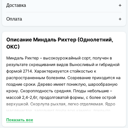
Доставка
Доставка заказов в 2026 году осуществляется двумя
курьерскими службами:
Оплата
Новая Почта (от 1 до 3 дней в дороге);
Клиент может оплатить свой заказ:
Упаковка товара надежная и рассчитана для
При получении наложенным платежом;
транспортировки вплоть до 14 дней (с учётом
Описание Миндаль Рихтер (Однолетний,
На карту приват банка перед отправкой;
хранения на складе).
По выставленному счёту (реквизитам
ОКС)
юридического лица);
Миндаль Рихтер – высокоурожайный сорт, получен в
результате скрещивания видов Выносливый и гибридной
формой 2714. Характеризуется стойкостью к
распространенным болезням. Созревание приходится на
поздние сроки. Дерево имеет пониклую, шарообразную
крону. Скороплодность средняя. Плоды небольшие –
массой 2,4-2,6г, продолговатой формы, с более острой
верхушкой. Скорлупа рыхлая, легко отделяемая. Ядро
маслянистое, заполняет почти всю камеру, покрыто
светло-коричневой пленкой. Выход – 52%. Вкус сладкий,
Показать все
отличного качества.