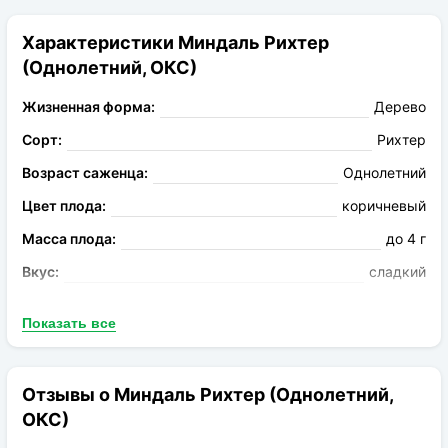
Характеристики Миндаль Рихтер
(Однолетний, ОКС)
Жизненная форма:
Дерево
Сорт:
Рихтер
Возраст саженца:
Однолетний
Цвет плода:
коричневый
Масса плода:
до 4 г
Вкус:
сладкий
Запах:
Без аромата
Показать все
Опыление:
Ялтинский
Период цветения:
апрель
Отзывы о Миндаль Рихтер (Однолетний,
Род:
Миндаль
ОКС)
Конечная размер:
до 4.5 м