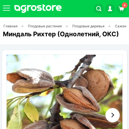
0
Главная
Плодовые растения
Плодовые деревья
Саженц
Плодовые кустарники
Миндаль Рихтер (Однолетний, ОКС)
Плодовые растения
Декоративные растения
Цветы
Травы
Овощи (на посадку)
Штамбовые ягодные кусты