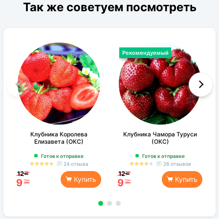
Так же советуем посмотреть
Рекомендуемый
Клубника Королева
Клубника Чамора Туруси
Елизавета (ОКС)
(ОКС)
Готов к отправке
Готов к отправке
24 отзыва
26 отзывов
12
12
грн
грн
Купить
Купить
9
9
грн
грн