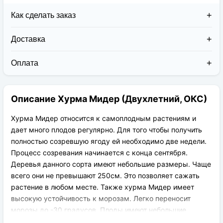
Как сделать заказ
Доставка
Доставка заказов в 2026 году осуществляется двумя
курьерскими службами:
Оплата
Новая Почта (от 1 до 3 дней в дороге);
Клиент может оплатить свой заказ:
Упаковка товара надежная и рассчитана для
При получении наложенным платежом;
транспортировки вплоть до 14 дней (с учётом
Описание Хурма Мидер (Двухлетний, ОКС)
На карту приват банка перед отправкой;
хранения на складе).
По выставленному счёту (реквизитам
юридического лица);
Хурма Мидер относится к самоплодным растениям и
дает много плодов регулярно. Для того чтобы получить
полностью созревшую ягоду ей необходимо две недели.
Процесс созревания начинается с конца сентября.
Деревья данного сорта имеют небольшие размеры. Чаще
всего они не превышают 250см. Это позволяет сажать
растение в любом месте. Также хурма Мидер имеет
высокую устойчивость к морозам. Легко переносит
морозы до -30 градусов. Плоды имеют небольшие
размеры. Их вес колеблется в приделах 50-70г. Плод