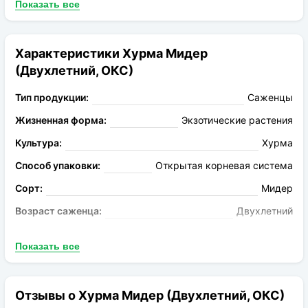
Показать все
имеет круглую форму с легкой сплюсностью по бокам. В
состав этой ягоды входит много сахара. Поэтому она не
каждому может прийтись по вкусу.
Характеристики Хурма Мидер
(Двухлетний, ОКС)
Тип продукции:
Саженцы
Жизненная форма:
Экзотические растения
Культура:
Хурма
Способ упаковки:
Открытая корневая система
Сорт:
Мидер
Возраст саженца:
Двухлетний
Созревание:
конец сентября
Показать все
Цвет плода:
Оранжевый
Масса плода:
50-70г
Отзывы о Хурма Мидер (Двухлетний, ОКС)
Морозостойкость:
Высокая