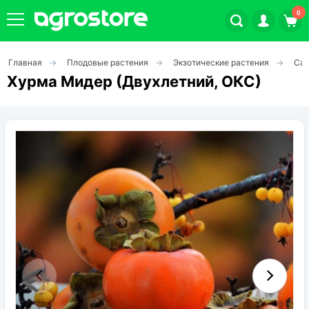
0
Главная
Плодовые растения
Экзотические растения
Са
Плодовые кустарники
Хурма Мидер (Двухлетний, ОКС)
Плодовые растения
Декоративные растения
Цветы
Травы
Овощи (на посадку)
Штамбовые ягодные кусты