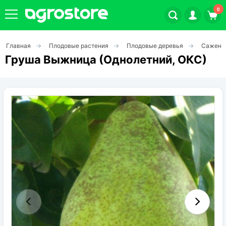
0
Главная
Плодовые растения
Плодовые деревья
Саженц
Плодовые кустарники
Груша Выжница (Однолетний, ОКС)
Плодовые растения
Декоративные растения
Цветы
Травы
Овощи (на посадку)
Штамбовые ягодные кусты