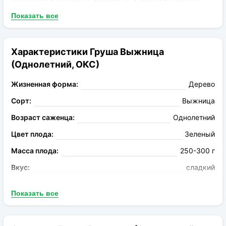
усыпана ржавыми пятнами. Мякоти характерен
Показать все
кремовый цвет, кисло-сладкий вкус, высокая степень
сочности и миндальный аромат. Сорт не боится морозов,
устойчив к грибковым и вирусным заболеваниям,
Характеристики Груша Выжница
хорошо переносит перевозки.
(Однолетний, ОКС)
Жизненная форма:
Дерево
Сорт:
Выжница
Возраст саженца:
Однолетний
Цвет плода:
Зеленый
Масса плода:
250-300 г
Вкус:
сладкий
Запах:
Ароматная
Показать все
Опыление:
Любимица Клаппа, Стрийская
Период цветения:
конец апреля