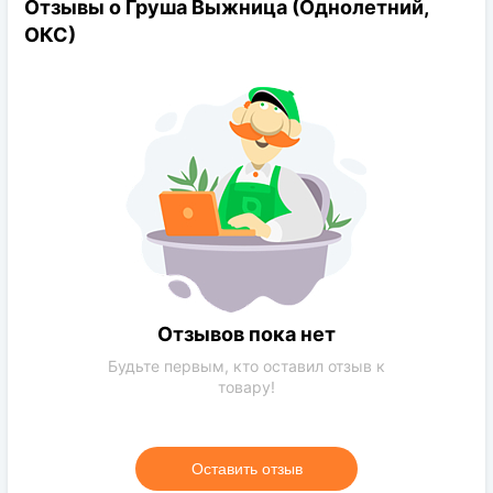
Отзывы о Груша Выжница (Однолетний,
Род:
Груша
ОКС)
Конечная размер:
до 4.5
Расстояние посадки:
4-5 м
Требования к поливу:
Умеренное
Солнечный свет:
солнечная сторона
Цвет растения:
Зеленый
Требования к грунту:
Чернозем,обычная почва
Отзывов пока нет
Будьте первым, кто оставил отзыв к
товару!
Оставить отзыв