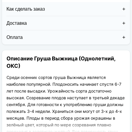
Как сделать заказ
Доставка
Доставка заказов в 2026 году осуществляется двумя
курьерскими службами:
Оплата
Новая Почта (от 1 до 3 дней в дороге);
Клиент может оплатить свой заказ:
Упаковка товара надежная и рассчитана для
При получении наложенным платежом;
транспортировки вплоть до 14 дней (с учётом
Описание Груша Выжница (Однолетний,
На карту приват банка перед отправкой;
хранения на складе).
По выставленному счёту (реквизитам
ОКС)
юридического лица);
Среди осенних сортов груша Выжница является
наиболее популярной. Плодоносить начинает спустя 6-7
лет после высадки. Урожайность сорта достаточно
высокая. Созревание плодов наступает в третьей декаде
сентября. Для готовности к употреблению груши должны
полежать 3-4 недели. Храниться они могут от 3-х до 4-х
месяцев. Плоды в период сбора урожая окрашены в
зелёный цвет, который по мере созревания плавно
переходит в золотисто-желтый. Вся поверхность груш