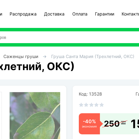
и
Распродажа
Доставка
Оплата
Гарантии
Контак
Саженцы груши
Груша Санта Мария (Трехлетний, ОКС)
хлетний, ОКС)
Код: 13528
Га
1
-40%
250
грн
экономия