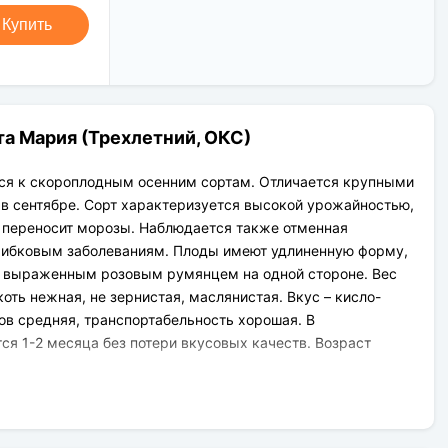
Новая Почта (от 1 до 3 дней в
Клиент может оплатить свой заказ:
дороге);
Купить
При получении наложенным
Упаковка товара надежная и
платежом;
рассчитана для транспортировки
На карту приват банка перед
вплоть до 14 дней (с учётом хранения
отправкой;
на складе).
По выставленному счёту
(реквизитам юридического лица);
а Мария (Трехлетний, ОКС)
тся к скороплодным осенним сортам. Отличается крупными
в сентябре. Сорт характеризуется высокой урожайностью,
 переносит морозы. Наблюдается также отменная
грибковым заболеваниям. Плоды имеют удлиненную форму,
с выраженным розовым румянцем на одной стороне. Вес
оть нежная, не зернистая, маслянистая. Вкус – кисло-
ов средняя, транспортабельность хорошая. В
ся 1-2 месяца без потери вкусовых качеств. Возраст