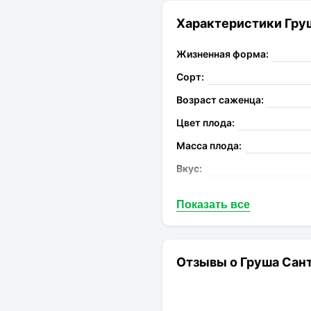
Характеристики Груш
Жизненная форма:
Сорт:
Возраст саженца:
Цвет плода:
Масса плода:
Вкус:
Запах:
Показать все
Опыление:
Период цветения:
Род:
Отзывы о Груша Сант
Конечная размер:
Расстояние посадки: