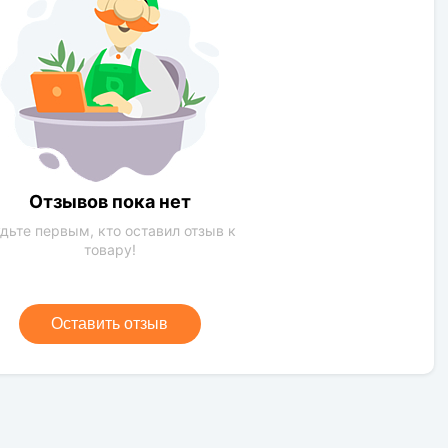
Умеренное
солнечная сторона,полутень
Зеленый
Чернозем,обычная почва,глина
Отзывов пока нет
дьте первым, кто оставил отзыв к
товару!
Оставить отзыв