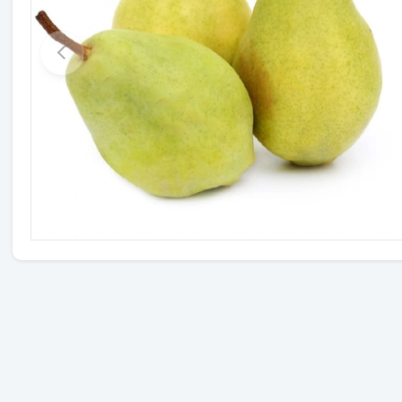
Травы
Овощи (на посадку)
Штамбовые ягодные кусты
Семена
Удобрения
Средства защиты растений