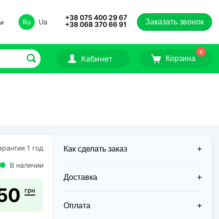
+38 075 400 29 67
ты
Ru
Ua
Заказать звонок
+38 068 370 66 91
0
Кабинет
Корзина
рантия 1 год
Как сделать заказ
В наличии
Доставка
50
грн
Доставка заказов в 2026 году
осуществляется двумя курьерскими
Оплата
службами: