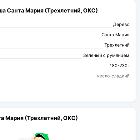
а Санта Мария (Трехлетний, ОКС)
Дерево
Санта Мария
Трехлетний
Зеленый с румянцем
180-230г
кисло-сладкий
Ароматная
самоопыляемый
май
Груша
а Мария (Трехлетний, ОКС)
до 4.5 м
4-5 м