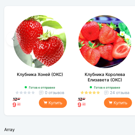
Клубника Хоней (ОКС)
Клубника Королева
Елизавета (ОКС)
Готов к отправке
Готов к отправке
0 отзывов
24 отзыва
12
12
грн
грн
Купить
Купить
9
9
грн
грн
Array