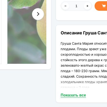
Описание Груша Сант
Груша Санта Мария относи
плодами. Плоды зреют уже 
скороплодностью и хорошо
стойкость этого дерева к 
зеленовато-желтый окрас 
плода – 180-230 грамм. Мяк
сладкий. Сохранность плод
холодильнике плоды хранят
саженца – 3 года.
Показать все