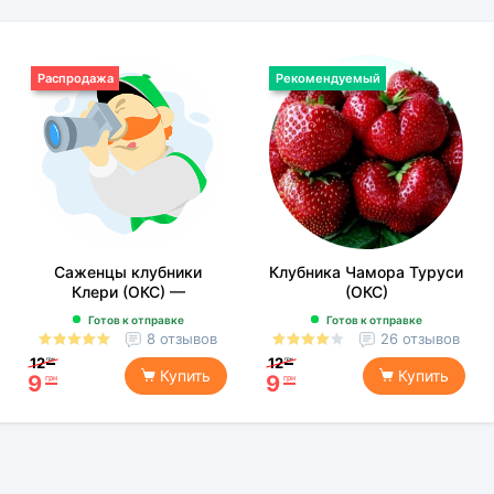
Распродажа
Рекомендуемый
Саженцы клубники
Клубника Чамора Туруси
Клери (ОКС) —
(ОКС)
раннеспелая, сладкая,
Готов к отправке
Готов к отправке
морозостойкая
8 отзывов
26 отзывов
12
12
грн
грн
Купить
Купить
9
9
грн
грн