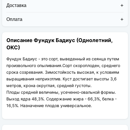
Доставка
Доставка заказов в 2026 году осуществляется двумя
курьерскими службами:
Оплата
Новая Почта (от 1 до 3 дней в дороге);
Клиент может оплатить свой заказ:
Упаковка товара надежная и рассчитана для
При получении наложенным платежом;
транспортировки вплоть до 14 дней (с учётом
Описание Фундук Бадиус (Однолетний,
На карту приват банка перед отправкой;
хранения на складе).
По выставленному счёту (реквизитам
ОКС)
юридического лица);
Фундук Бадиус - это сорт, выведенный из сеянца путем
произвольного опыливания.Сорт скороплоден, среднего
срока созревания. Зимостойкость высокая, к условиям
выращивания неприхотлив. Куст достигает высоты 3,6
метров, крона округлая, средней густоты.
Плоды средней величины, усеченно-овальной формы.
Выход ядра 48,3%. Содержание жира - 66,3%, белка -
16,5%. Назначение плодов универсальное.