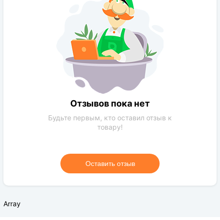
Требования к поливу:
Умеренное
Солнечный свет:
солнечная сторона
Цвет растения:
Зеленый
Требования к грунту:
обычная почва,чернозем
Отзывов пока нет
Будьте первым, кто оставил отзыв к
товару!
Оставить отзыв
Array