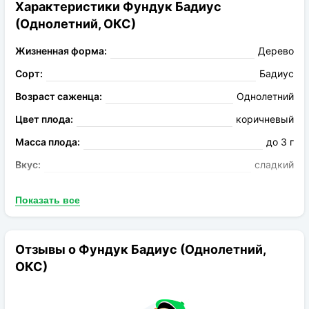
Характеристики Фундук Бадиус
(Однолетний, ОКС)
Жизненная форма:
Дерево
Сорт:
Бадиус
Возраст саженца:
Однолетний
Цвет плода:
коричневый
Масса плода:
до 3 г
Вкус:
сладкий
Запах:
Без аромата
Показать все
Опыление:
Требуется опылитель
Период цветения:
апрель
Отзывы о Фундук Бадиус (Однолетний,
Род:
Фундук
ОКС)
Конечная размер:
до 4 м
Расстояние посадки:
4-5 м