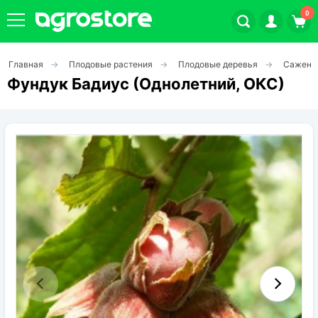
0
Главная
Плодовые растения
Плодовые деревья
Саженц
Плодовые кустарники
Фундук Бадиус (Однолетний, ОКС)
Плодовые растения
Декоративные растения
Цветы
Травы
Овощи (на посадку)
Штамбовые ягодные кусты