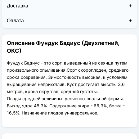
Доставка
Доставка заказов в 2026 году осуществляется двумя
курьерскими службами:
Оплата
Новая Почта (от 1 до 3 дней в дороге);
Клиент может оплатить свой заказ:
Упаковка товара надежная и рассчитана для
При получении наложенным платежом;
транспортировки вплоть до 14 дней (с учётом
Описание Фундук Бадиус (Двухлетний,
На карту приват банка перед отправкой;
хранения на складе).
По выставленному счёту (реквизитам
ОКС)
юридического лица);
Фундук Бадиус - это сорт, выведенный из сеянца путем
произвольного опыливания.Сорт скороплоден, среднего
срока созревания. Зимостойкость высокая, к условиям
выращивания неприхотлив. Куст достигает высоты 3,6
метров, крона округлая, средней густоты.
Плоды средней величины, усеченно-овальной формы.
Выход ядра 48,3%. Содержание жира - 66,3%, белка -
16,5%. Назначение плодов универсальное.