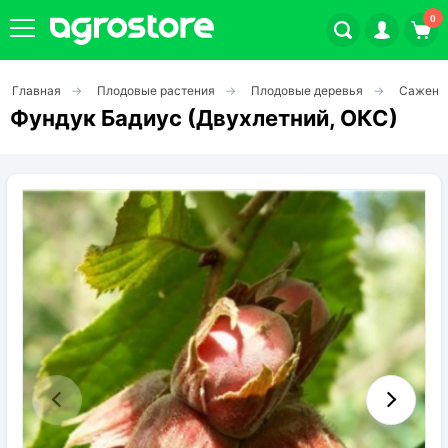
0
Главная
Плодовые растения
Плодовые деревья
Саженц
Плодовые кустарники
Фундук Бадиус (Двухлетний, ОКС)
Плодовые растения
Декоративные растения
Цветы
Травы
Овощи (на посадку)
Штамбовые ягодные кусты