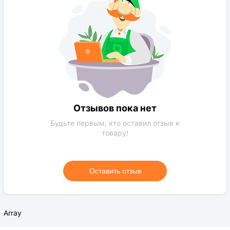
Требования к поливу:
Умеренное
Солнечный свет:
солнечная сторона
Цвет растения:
Зеленый
Требования к грунту:
обычная почва,чернозем
Отзывов пока нет
Будьте первым, кто оставил отзыв к
товару!
Оставить отзыв
Array