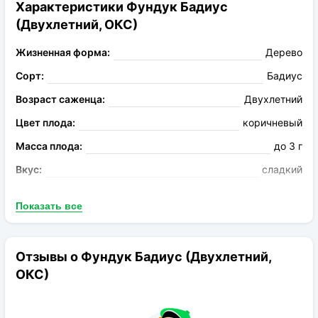
Характеристики Фундук Бадиус
(Двухлетний, ОКС)
Жизненная форма:
Дерево
Сорт:
Бадиус
Возраст саженца:
Двухлетний
Цвет плода:
коричневый
Масса плода:
до 3 г
Вкус:
сладкий
Запах:
Без аромата
Показать все
Опыление:
Требуется опылитель
Период цветения:
апрель
Отзывы о Фундук Бадиус (Двухлетний,
Род:
Фундук
ОКС)
Конечная размер:
до 4 м
Расстояние посадки:
4-5 м