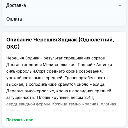
Доставка
Доставка заказов в 2026 году осуществляется двумя
курьерскими службами:
Оплата
Новая Почта (от 1 до 3 дней в дороге);
Клиент может оплатить свой заказ:
Упаковка товара надежная и рассчитана для
При получении наложенным платежом;
транспортировки вплоть до 14 дней (с учётом
Описание Черешня Зодиак (Однолетний,
На карту приват банка перед отправкой;
хранения на складе).
По выставленному счёту (реквизитам
ОКС)
юридического лица);
Черешня Зодиак - результат скрещивания сортов
Дрогана желтая и Мелитопольская. Подвой - Антипко
сильнорослый.Сорт среднего срока созревания,
урожайность выше средней. Транспортабельность
высокая, в холодильнике хранятся около месяца.
Деревья высокорослые, крона шаровидная средней
загущенности. Плоды крупные, весом 8.4 г,
сердцевидной формы. Кожица темно-красная, плотная.
Мякоть темно-красная, сочная, хрящеватой структуры.
Вкус хорош, кисло-сладкий.
Показать все