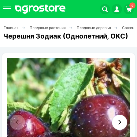
0
Главная
Плодовые растения
Плодовые деревья
Саженц
Плодовые кустарники
Черешня Зодиак (Однолетний, ОКС)
Плодовые растения
Декоративные растения
Цветы
Травы
Овощи (на посадку)
Штамбовые ягодные кусты