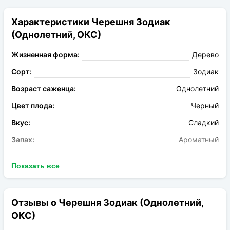
Характеристики Черешня Зодиак
(Однолетний, ОКС)
Жизненная форма:
Дерево
Сорт:
Зодиак
Возраст саженца:
Однолетний
Цвет плода:
Черный
Вкус:
Сладкий
Запах:
Ароматный
Род:
Черешня
Показать все
Расстояние посадки:
4-5 м
Солнечный свет:
Светлая сторона
Отзывы о Черешня Зодиак (Однолетний,
Цвет растения:
Зелёный
ОКС)
Требования к
Глина, обычная почва нормального