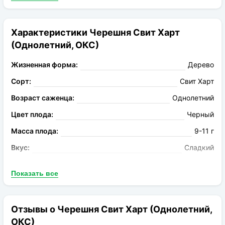
транспортировку. Устойчивы к потрескиваниям при
переизбытке влаги. Имеют приятный сладкий вкус, за
счет высокого содержания сахара. Растение хорошо
Характеристики Черешня Свит Харт
переносит морозы и засуху. Ягоды содержат большое
(Однолетний, ОКС)
количество витамина С и пектинов.
Жизненная форма:
Дерево
Сорт:
Свит Харт
Возраст саженца:
Однолетний
Цвет плода:
Черный
Масса плода:
9-11 г
Вкус:
Сладкий
Запах:
Ароматный
Показать все
Опыление:
Самоопыляемый
Период цветения:
Май
Отзывы о Черешня Свит Харт (Однолетний,
Род:
Черешня
ОКС)