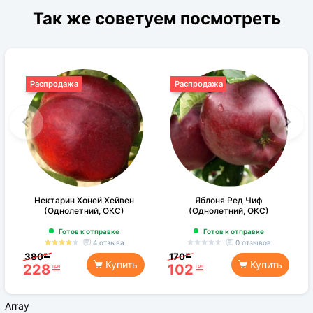
Так же советуем посмотреть
Распродажа
Распродажа
Нектарин Хоней Хейвен
Яблоня Ред Чиф
(Однолетний, ОКС)
(Однолетний, ОКС)
Готов к отправке
Готов к отправке
4 отзыва
0 отзывов
380
170
грн
грн
Купить
Купить
228
102
грн
грн
Array