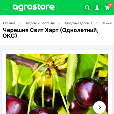
0
Главная
Плодовые растения
Плодовые деревья
Саженц
Плодовые кустарники
Черешня Свит Харт (Однолетний,
ОКС)
Плодовые растения
Декоративные растения
Цветы
Травы
Овощи (на посадку)
Штамбовые ягодные кусты