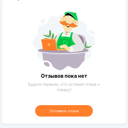
Конечная размер:
До 6 м
Расстояние посадки:
4-5 м
Требования к поливу:
Регулярный
Солнечный свет:
Светлая сторона
Цвет растения:
Зеленый
Требования к
Глина, обычная почва нормального
грунту:
качества, песок, чернозем
Отзывов пока нет
Будьте первым, кто оставил отзыв к
товару!
Оставить отзыв