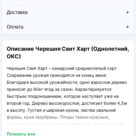
Доставка
Доставка заказов в 2026 году осуществляется двумя
курьерскими службами:
Оплата
Новая Почта (от 1 до 3 дней в дороге);
Клиент может оплатить свой заказ:
Упаковка товара надежная и рассчитана для
При получении наложенным платежом;
транспортировки вплоть до 14 дней (с учётом
Описание Черешня Свит Харт (Однолетний,
На карту приват банка перед отправкой;
хранения на складе).
По выставленному счёту (реквизитам
ОКС)
юридического лица);
Черешня Свит Харт – канадский среднеспелый сорт.
Созревание урожая приходится на конец июня.
Благодаря высокой урожайности, одно взрослое дерево
приносит до 80кг ягод за сезон. Характеризуется
быстрым плодоношением, которое наступает уже на
второй год. Дерево высокорослое, достигает более 4,5м
в высоту. Густая и широкая крона, листва овальной
формы, края зазубрены. Плоды темно-красные,
крупные: средняя масса составляет 10г, сердцевидная
форма. Плотные и упругие ягоды хорошо переносят
Показать все