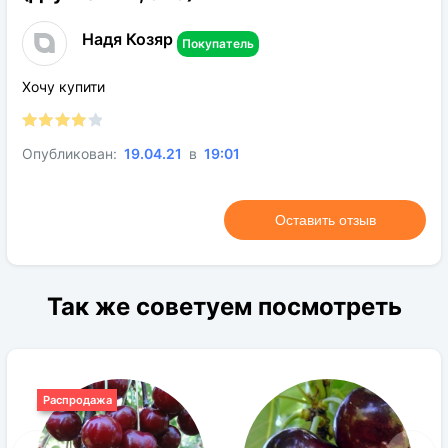
Род:
Черешня
Надя Козяр
Покупатель
Конечная размер:
До 6 м
Хочу купити
Расстояние посадки:
4-5 м
Требования к поливу:
Регулярный
Опубликован:
19.04.21
в
19:01
Солнечный свет:
Светлая сторона
Цвет растения:
Зеленый
Оставить отзыв
Требования к
Глина, обычная почва нормального
грунту:
качества, песок, чернозем
Так же советуем посмотреть
Распродажа