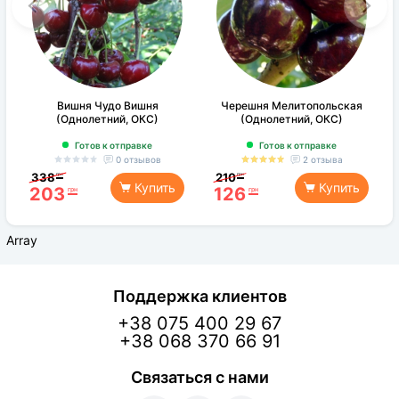
Вишня Чудо Вишня
Черешня Мелитопольская
(Однолетний, ОКС)
(Однолетний, ОКС)
Готов к отправке
Готов к отправке
0 отзывов
2 отзыва
338
210
грн
грн
Купить
Купить
203
126
грн
грн
Array
Поддержка клиентов
+38 075 400 29 67
+38 068 370 66 91
Связаться с нами