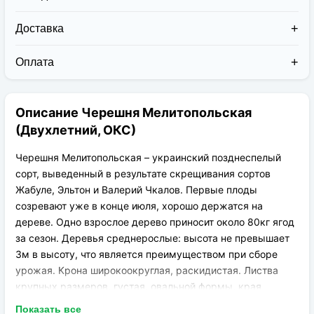
Доставка
Доставка заказов в 2026 году осуществляется двумя
курьерскими службами:
Оплата
Новая Почта (от 1 до 3 дней в дороге);
Клиент может оплатить свой заказ:
Упаковка товара надежная и рассчитана для
При получении наложенным платежом;
транспортировки вплоть до 14 дней (с учётом
Описание Черешня Мелитопольская
На карту приват банка перед отправкой;
хранения на складе).
По выставленному счёту (реквизитам
(Двухлетний, ОКС)
юридического лица);
Черешня Мелитопольская – украинский позднеспелый
сорт, выведенный в результате скрещивания сортов
Жабуле, Эльтон и Валерий Чкалов. Первые плоды
созревают уже в конце июля, хорошо держатся на
дереве. Одно взрослое дерево приносит около 80кг ягод
за сезон. Деревья среднерослые: высота не превышает
3м в высоту, что является преимуществом при сборе
урожая. Крона широкоокруглая, раскидистая. Листва
крупных размеров, густая, овальной формы, края
зазубрены. Плоды темно-красного цвета, крупные:
Показать все