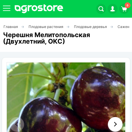
0
Главная
Плодовые растения
Плодовые деревья
Саженц
Плодовые кустарники
Черешня Мелитопольская
(Двухлетний, ОКС)
Плодовые растения
Декоративные растения
Цветы
Травы
Овощи (на посадку)
Штамбовые ягодные кусты