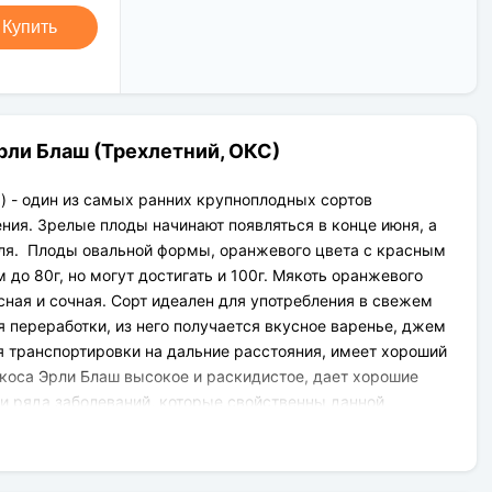
Новая Почта (от 1 до 3 дней в
Клиент может оплатить свой заказ:
дороге);
Купить
При получении наложенным
Упаковка товара надежная и
платежом;
рассчитана для транспортировки
На карту приват банка перед
вплоть до 14 дней (с учётом хранения
отправкой;
на складе).
По выставленному счёту
(реквизитам юридического лица);
ли Блаш (Трехлетний, ОКС)
) - один из самых ранних крупноплодных сортов
ия. Зрелые плоды начинают появляться в конце июня, а
ля. Плоды овальной формы, оранжевого цвета с красным
до 80г, но могут достигать и 100г. Мякоть оранжевого
усная и сочная. Сорт идеален для употребления в свежем
я переработки, из него получается вкусное варенье, джем
ля транспортировки на дальние расстояния, имеет хороший
коса Эрли Блаш высокое и раскидистое, дает хорошие
 и ряда заболеваний, которые свойственны данной
ько вкусный фрукт, он еще и источник целого комплекса
но важны для каждого человека.