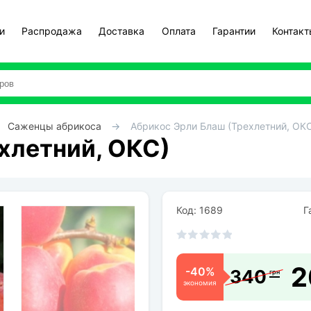
и
Распродажа
Доставка
Оплата
Гарантии
Контак
Саженцы абрикоса
Абрикос Эрли Блаш (Трехлетний, ОК
хлетний, ОКС)
Код: 1689
Га
2
-40%
340
грн
экономия