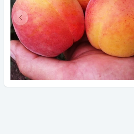
Травы
Овощи (на посадку)
Штамбовые ягодные кусты
Семена
Удобрения
Средства защиты растений