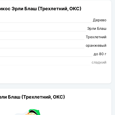
икос Эрли Блаш (Трехлетний, ОКС)
Дерево
Эрли Блаш
Трехлетний
оранжевый
до 80 г
сладкий
Ароматный
самоопыляемый
апрель
Абрикос
ли Блаш (Трехлетний, ОКС)
до 3 м
5 м