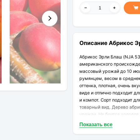
Описание Абрикос Эр
Абрикос Эрли Блаш (NJA 53
американского происхожден
массовый урожай до 10 ию
румянцем, весом в среднем 
оттенка, плотная, очень вк
виде и отлично подходит дл
и компот. Сорт подходит д
товарный вид. Дерево абри
урожаи. Не боится холодов
культуре. Абрикос - не тол
Показать все
витаминов, которые жизнен