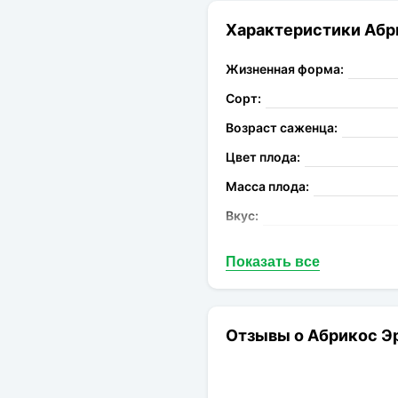
Характеристики Абр
Жизненная форма:
Сорт:
Возраст саженца:
Цвет плода:
Масса плода:
Вкус:
Запах:
Показать все
Опыление:
Период цветения:
Род:
Отзывы о Абрикос Эр
Конечная размер:
Расстояние посадки: