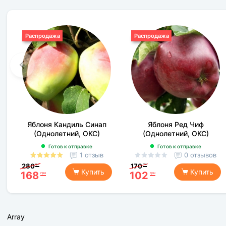
Распродажа
Распродажа
Яблоня Кандиль Синап
Яблоня Ред Чиф
(Однолетний, ОКС)
(Однолетний, ОКС)
Готов к отправке
Готов к отправке
1 отзыв
0 отзывов
280
170
грн
грн
Купить
Купить
168
102
грн
грн
Array