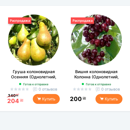
Распродажа
Распродажа
Груша колоновидная
Вишня колоновидная
Осенняя (Однолетний,
Колонна (Однолетний,
ОКС)
ОКС)
Готов к отправке
Готов к отправке
0 отзывов
0 отзывов
340
грн
200
грн
Купить
Купить
204
грн