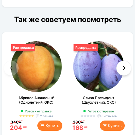
Так же советуем посмотреть
Распродажа
Распродажа
Абрикос Ананасный
Слива Президент
(Однолетний, ОКС)
(Двухлетний, ОКС)
Готов к отправке
Готов к отправке
2 отзыва
0 отзывов
340
280
грн
грн
Купить
Купить
204
168
грн
грн