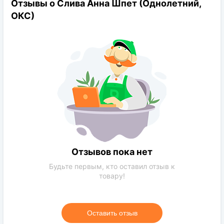
Отзывы о Слива Анна Шпет (Однолетний,
Род:
Слива
ОКС)
Конечная размер:
До 5 м
Расстояние посадки:
3-5 м
Требования к поливу:
Умеренный
Солнечный свет:
Светлая сторона
Цвет растения:
Зеленый
Требования к
Глина, обычная почва нормального
грунту:
качества, песок, чернозем
Отзывов пока нет
Будьте первым, кто оставил отзыв к
товару!
Оставить отзыв