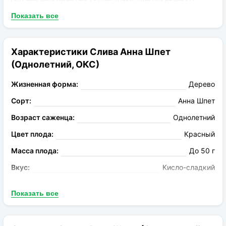
волокнистая, сочная, желтая с зеленым оттенком.
Показать все
Косточка удлиненная, легко отделяется. Созревание
наступает в конце сентября.
Характеристики Слива Анна Шпет
(Однолетний, ОКС)
Жизненная форма:
Дерево
Сорт:
Анна Шпет
Возраст саженца:
Однолетний
Цвет плода:
Красный
Масса плода:
До 50 г
Вкус:
Кисло-сладкий
Запах:
Ароматный
Показать все
Опыление:
Виктория, Ренклод Альтана
Период цветения:
Апрель