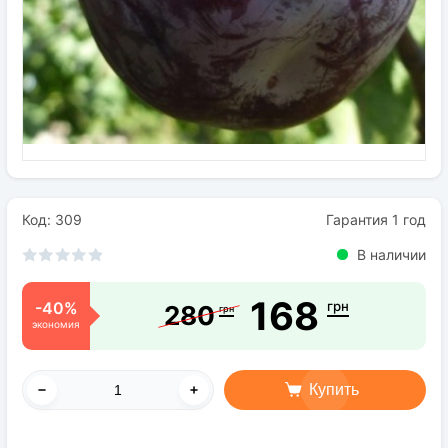
Семена
Удобрения
Средства защиты растений
Код: 309
Гарантия 1 год
В наличии
168
-40%
грн
280
грн
экономия
Купить