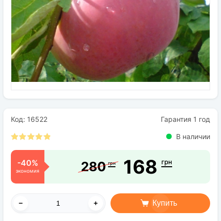
Семена
Удобрения
Средства защиты растений
Код: 16522
Гарантия 1 год
В наличии
168
-40%
грн
280
грн
экономия
Купить