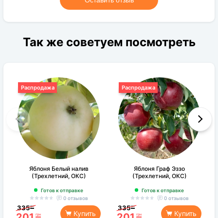
Оставить отзыв
Так же советуем посмотреть
Распродажа
Распродажа
Яблоня Белый налив
Яблоня Граф Эззо
(Трехлетний, ОКС)
(Трехлетний, ОКС)
Готов к отправке
Готов к отправке
0 отзывов
0 отзывов
335
335
грн
грн
Купить
Купить
201
201
грн
грн