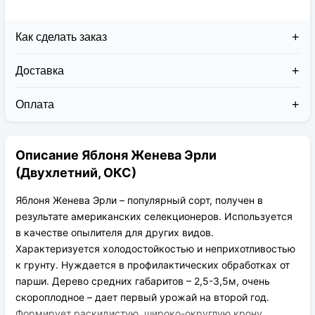
Как сделать заказ
Доставка
Доставка заказов в 2026 году осуществляется двумя
курьерскими службами:
Оплата
Новая Почта (от 1 до 3 дней в дороге);
Клиент может оплатить свой заказ:
Упаковка товара надежная и рассчитана для
При получении наложенным платежом;
транспортировки вплоть до 14 дней (с учётом
Описание Яблоня Женева Эрли
На карту приват банка перед отправкой;
хранения на складе).
По выставленному счёту (реквизитам
(Двухлетний, ОКС)
юридического лица);
Яблоня Женева Эрли – популярный сорт, получен в
результате американских селекционеров. Используется
в качестве опылителя для других видов.
Характеризуется холодостойкостью и неприхотливостью
к грунту. Нуждается в профилактических обработках от
парши. Дерево средних габаритов – 2,5-3,5м, очень
скороплодное – дает первый урожай на второй год.
Формирует раскидистую, широко-округлую крону.