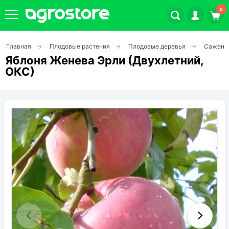
0
Главная
Плодовые растения
Плодовые деревья
Саженц
Плодовые кустарники
Яблоня Женева Эрли (Двухлетний,
ОКС)
Плодовые растения
Декоративные растения
Цветы
Травы
Овощи (на посадку)
Штамбовые ягодные кусты